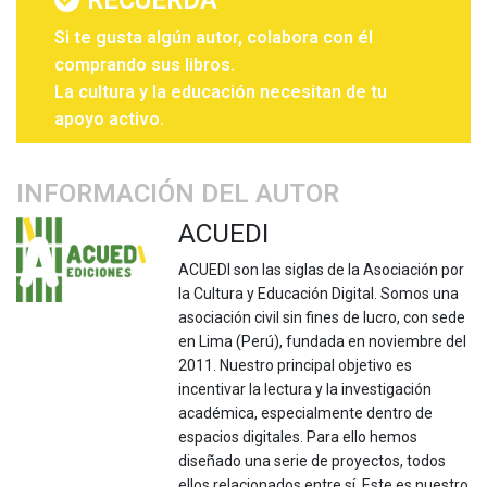
RECUERDA
Si te gusta algún autor, colabora con él
comprando sus libros.
La cultura y la educación necesitan de tu
apoyo activo.
INFORMACIÓN DEL AUTOR
ACUEDI
ACUEDI son las siglas de la Asociación por
la Cultura y Educación Digital. Somos una
asociación civil sin fines de lucro, con sede
en Lima (Perú), fundada en noviembre del
2011. Nuestro principal objetivo es
incentivar la lectura y la investigación
académica, especialmente dentro de
espacios digitales. Para ello hemos
diseñado una serie de proyectos, todos
ellos relacionados entre sí. Este es nuestro