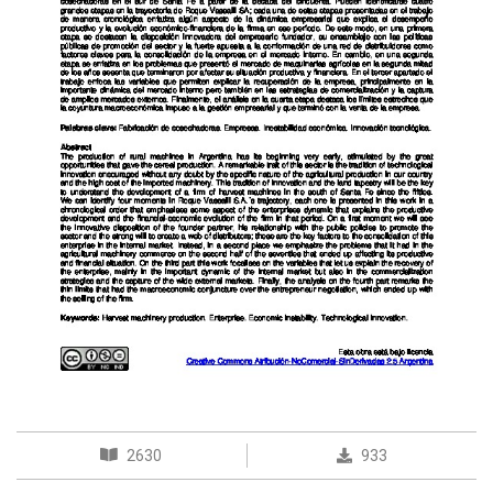
2630
933