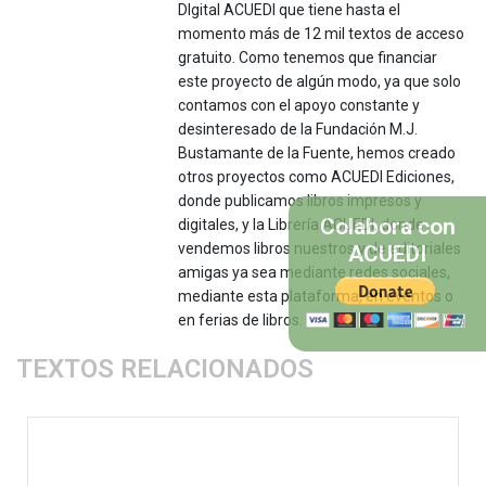
DIgital ACUEDI que tiene hasta el
momento más de 12 mil textos de acceso
gratuito. Como tenemos que financiar
este proyecto de algún modo, ya que solo
contamos con el apoyo constante y
desinteresado de la Fundación M.J.
Bustamante de la Fuente, hemos creado
otros proyectos como ACUEDI Ediciones,
donde publicamos libros impresos y
Colabora con
digitales, y la Librería ACUEDI, donde
vendemos libros nuestros y de editoriales
ACUEDI
amigas ya sea mediante redes sociales,
mediante esta plataforma, en eventos o
en ferias de libros.
TEXTOS RELACIONADOS