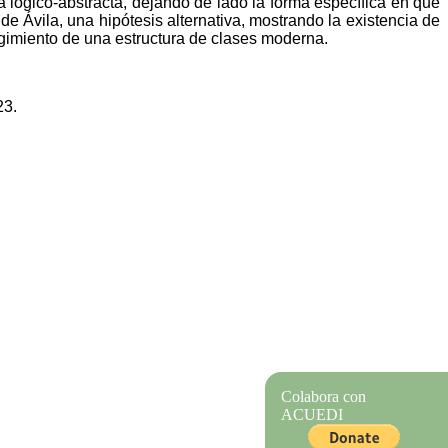
 lógico-abstracta, dejando de lado la forma específica en que
 Ávila, una hipótesis alternativa, mostrando la existencia de
urgimiento de una estructura de clases moderna.
23.
Colabora con
ACUEDI