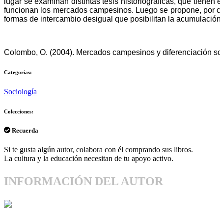
lugar se examinan distintas tesis historiográficas, que tien
funcionan los mercados campesinos. Luego se propone, por con
formas de intercambio desigual que posibilitan la acumulación
Colombo, O. (2004). Mercados campesinos y diferenciación soci
Categorias:
Sociología
Colecciones:
Recuerda
Si te gusta algún autor, colabora con él comprando sus libros.
La cultura y la educación necesitan de tu apoyo activo.
INFORMACIÓN DEL AUTOR