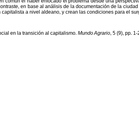
en en común el haber enfocado el problema desde una perspectiva
traste, en base al análisis de la documentación de la ciudad de
 capitalista a nivel aldeano, y crean las condiciones para el s
al en la transición al capitalismo.
Mundo Agrario
, 5 (9), pp. 1-