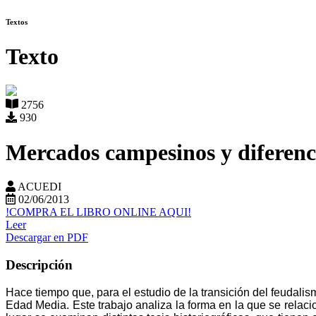
Textos
Texto
2756
930
Mercados campesinos y diferencia
ACUEDI
02/06/2013
!COMPRA EL LIBRO ONLINE AQUI!
Leer
Descargar en PDF
Descripción
Hace tiempo que, para el estudio de la transición del feudal
Edad Media. Este trabajo analiza la forma en la que se relacio