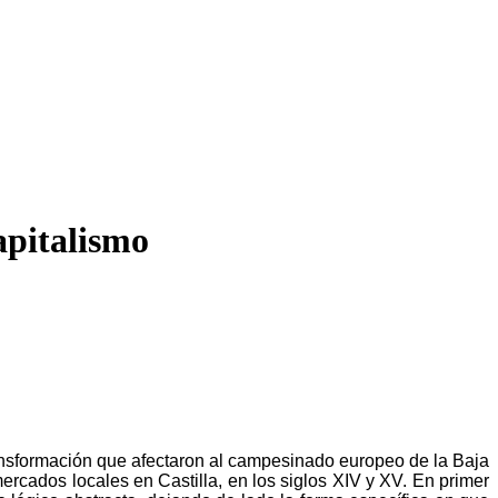
apitalismo
ransformación que afectaron al campesinado europeo de la Baja
mercados locales en Castilla, en los siglos XIV y XV. En primer