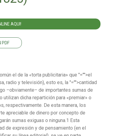
LINE AQUI!
 PDF
omún el de la «torta publicitaria» que
"="">el
, radio y televisión), esto es, la
"="">cantidad
 pago –obviamente– de
importantes sumas de
o utilizan dicha repartición para «premiar» o
os, respectivamente. De esta manera, los
te apreciable de dinero por concepto de
orgarán sumas exiguas o ninguna.1 Esta
rtad de expresión y de pensamiento (en el
car su línea editorial), se ve en parte