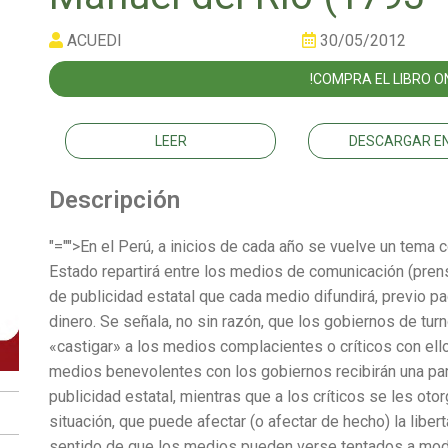
ACUEDI
30/05/2012
!COMPRA EL LIBRO ON
LEER
DESCARGAR EN
Descripción
"="">En el Perú, a inicios de cada año se vuelve un tema c
Estado repartirá entre los medios de comunicación (prensa
de publicidad estatal que cada medio difundirá, previo
dinero. Se señala, no sin razón, que los gobiernos de turn
«castigar» a los medios complacientes o críticos con ell
medios benevolentes con los gobiernos recibirán una par
publicidad estatal, mientras que a los críticos se les ot
situación, que puede afectar (o afectar de hecho) la libe
sentido de que los medios pueden verse tentados a modifi