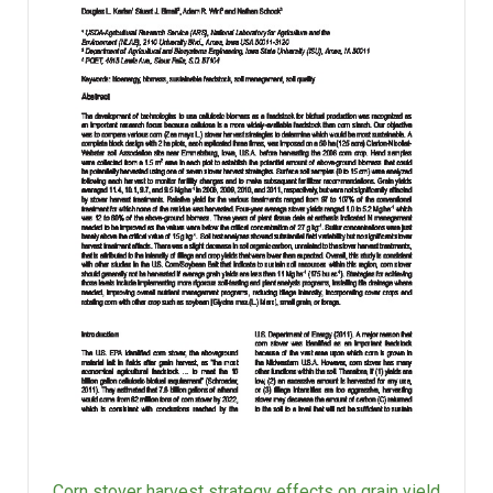
Corn stover harvest strategy effects on grain yield