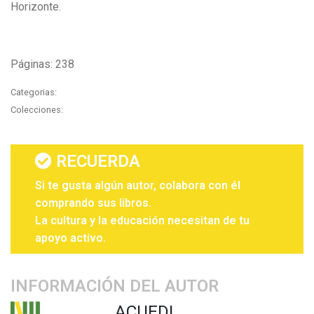
Horizonte.
Páginas: 238
Categorias:
Colecciones:
RECUERDA
Si te gusta algún autor, colabora con él
comprando sus libros.
La cultura y la educación necesitan de tu
apoyo activo.
INFORMACIÓN DEL AUTOR
ACUEDI