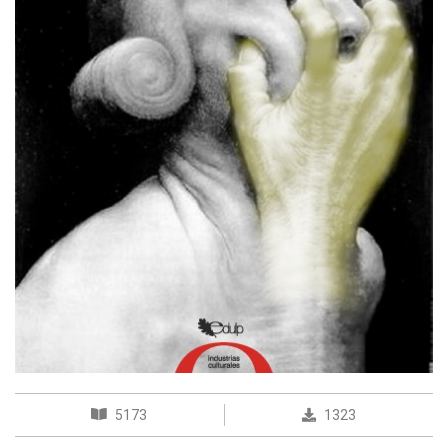
5173
1323