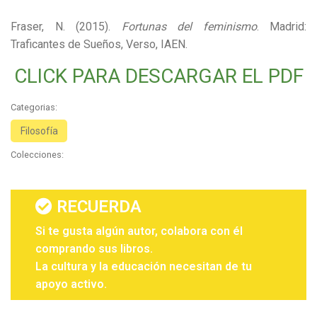
Fraser, N. (2015).
Fortunas del feminismo
. Madrid:
Traficantes de Sueños, Verso, IAEN.
CLICK PARA DESCARGAR EL PDF
Categorias:
Filosofía
Colecciones:
RECUERDA
Si te gusta algún autor, colabora con él
comprando sus libros.
La cultura y la educación necesitan de tu
apoyo activo.