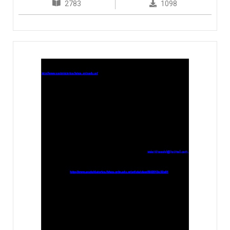
2783
1098