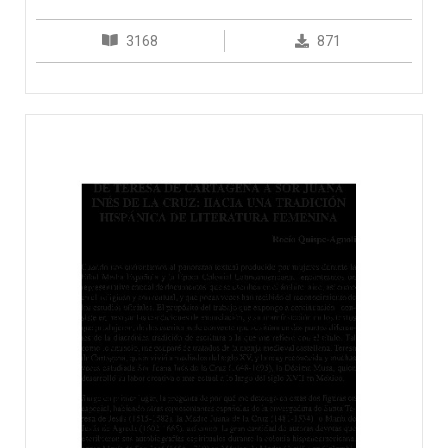
3168
871