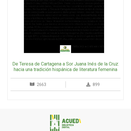
De Teresa de Cartagena a Sor Juana Inés de la Cruz:
hacia una tradición hispánica de literatura femenina
2663
899