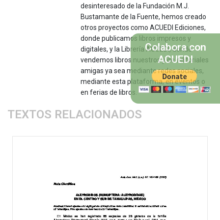
desinteresado de la Fundación M.J.
Bustamante de la Fuente, hemos creado
otros proyectos como ACUEDI Ediciones,
donde publicamos libros impresos y
Colabora con
digitales, y la Librería ACUEDI, donde
ACUEDI
vendemos libros nuestros y de editoriales
amigas ya sea mediante redes sociales,
mediante esta plataforma, en eventos o
en ferias de libros.
TEXTOS RELACIONADOS