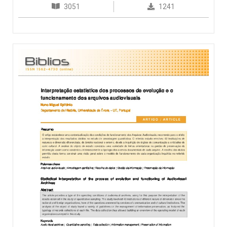
3051
1241