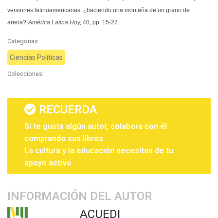
versiones latinoamericanas: ¿haciendo una montaña de un grano de
arena?
América Latina Hoy,
40, pp. 15-27.
Categorias:
Ciencias Políticas
Colecciones:
RECUERDA
Si te gusta algún autor, colabora con él
comprando sus libros.
La cultura y la educación necesitan de tu
apoyo activo.
INFORMACIÓN DEL AUTOR
ACUEDI