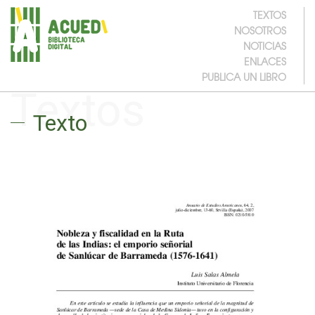
TEXTOS
NOSOTROS
NOTICIAS
ENLACES
PUBLICA UN LIBRO
Textos
Texto