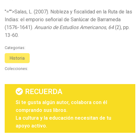
"="">Salas, L. (2007). Nobleza y fiscalidad en la Ruta de las
Indias: el emporio señorial de Sanlúcar de Barrameda
(1576-1641).
Anuario de Estudios Americanos, 64
(2), pp.
13-60.
Categorias:
Historia
Colecciones:
RECUERDA
Si te gusta algún autor, colabora con él
comprando sus libros.
La cultura y la educación necesitan de tu
apoyo activo.