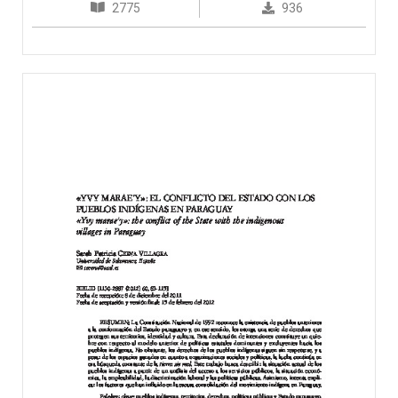
2775
936