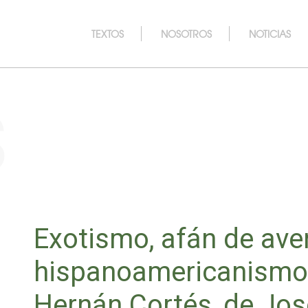
TEXTOS
NOSOTROS
NOTICIAS
s
Exotismo, afán de ave
hispanoamericanismo:
Hernán Cortés, de Jos