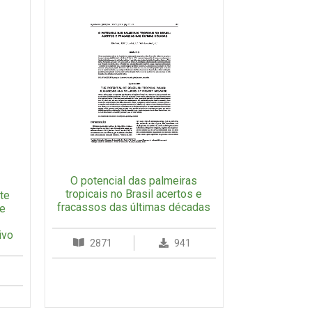
O potencial das palmeiras
tropicais no Brasil acertos e
te
fracassos das últimas décadas
de
s
ivo
2871
941