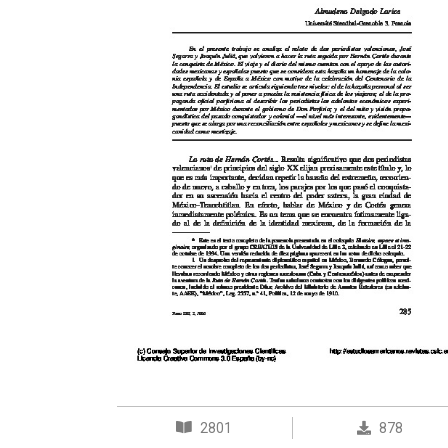
2801
878