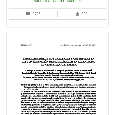
Buenos Aires tardocolonial
2725
898