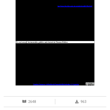
2648
963