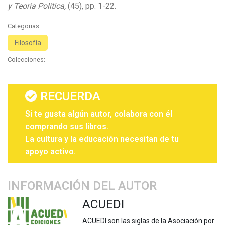
y Teoría Política,
(45), pp. 1-22.
Categorias:
Filosofía
Colecciones:
RECUERDA
Si te gusta algún autor, colabora con él
comprando sus libros.
La cultura y la educación necesitan de tu
apoyo activo.
INFORMACIÓN DEL AUTOR
ACUEDI
ACUEDI son las siglas de la Asociación por