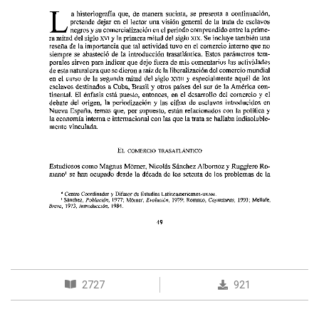
2727
921