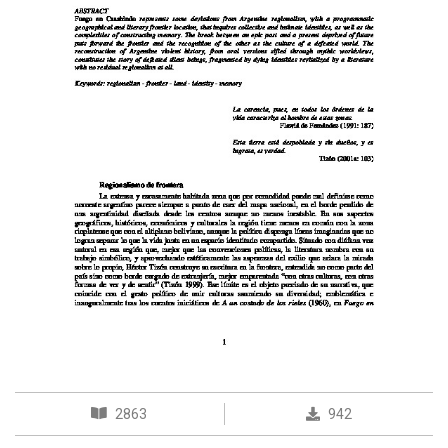
2863
942