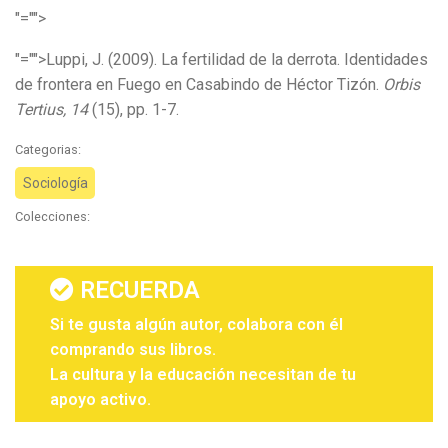
"="">
"="">Luppi, J. (2009). La fertilidad de la derrota. Identidades
de frontera en Fuego en Casabindo de Héctor Tizón.
Orbis
Tertius, 14
(15), pp. 1-7.
Categorias:
Sociología
Colecciones:
RECUERDA
Si te gusta algún autor, colabora con él
comprando sus libros.
La cultura y la educación necesitan de tu
apoyo activo.