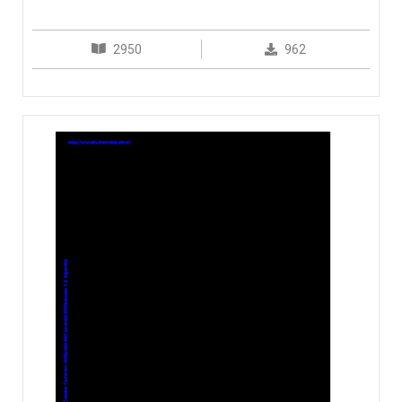
2950
962