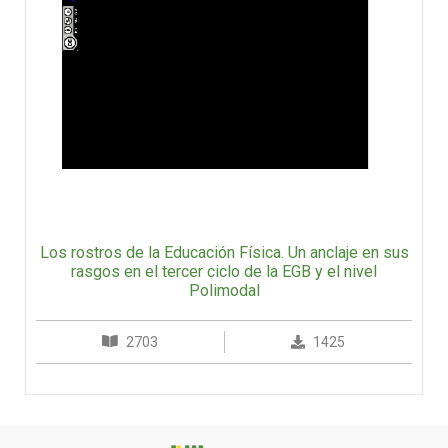
Los rostros de la Educación Física. Un anclaje en sus
rasgos en el tercer ciclo de la EGB y el nivel
Polimodal
2703
1425