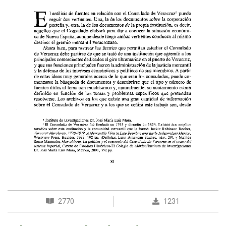
2770
1231