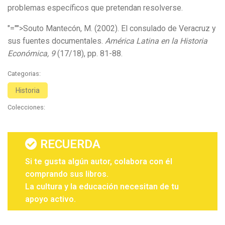
problemas específicos que pretendan resolverse.
"="">Souto Mantecón, M. (2002). El consulado de Veracruz y
sus fuentes documentales.
América Latina en la Historia
Económica, 9
(17/18), pp. 81-88.
Categorias:
Historia
Colecciones:
RECUERDA
Si te gusta algún autor, colabora con él
comprando sus libros.
La cultura y la educación necesitan de tu
apoyo activo.