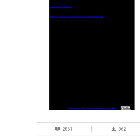
2861
862