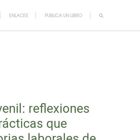
ENLACES
PUBLICA UN LIBRO
enil: reflexiones
rácticas que
orias laborales de