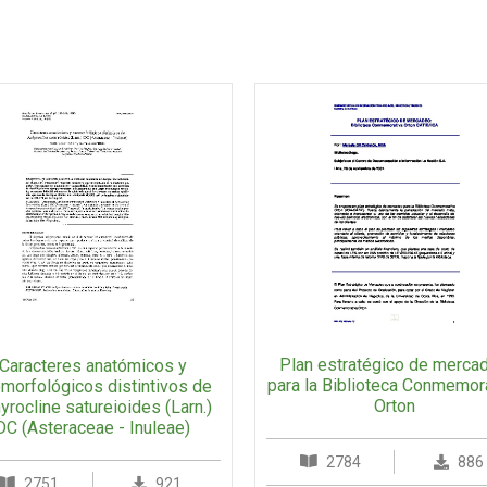
Plan estratégico de merca
Caracteres anatómicos y
para la Biblioteca Conmemor
morfológicos distintivos de
Orton
yrocline satureioides (Larn.)
DC (Asteraceae - Inuleae)
2784
886
2751
921