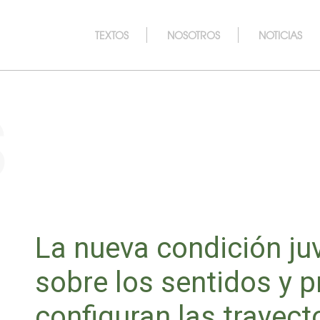
TEXTOS
NOSOTROS
NOTICIAS
s
La nueva condición juv
sobre los sentidos y p
configuran las trayect