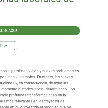
LINE AQUI!
 PDF
rabajo, persisten viejos y nuevos problemas en
upos más vulnerables. En efecto, las nuevas
ituciones y, en consecuencia, de aquellas
n momento histórico-social determinado. Los
icado profundas transformaciones en la
nes más relevantes en las trayectorias
esente artículo investiga el modo en que se