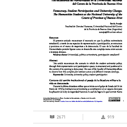
2671
919