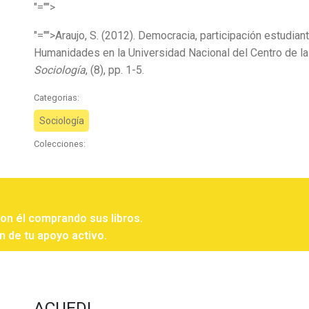
"="">
"="">Araujo, S. (2012). Democracia, participación estudian
Humanidades en la Universidad Nacional del Centro de la
Sociología
, (8), pp. 1-5.
Categorias:
Sociología
Colecciones:
con él comprando sus libros.
n de tu apoyo activo.
ACUEDI