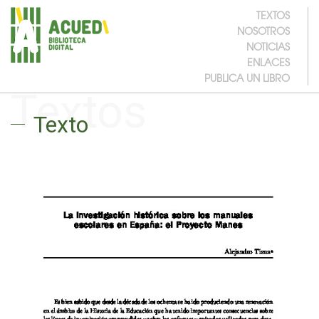
TEXTOS
NOSOTROS
NOTICIAS
ENLACES
PUBLICA UN LIBRO
Textos
Texto