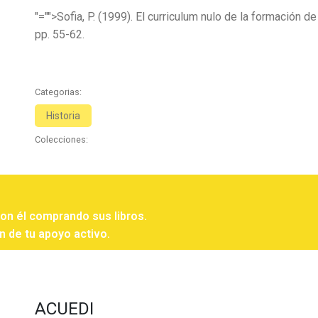
"="">Sofia, P. (1999). El curriculum nulo de la formación d
pp. 55-62.
Categorias:
Historia
Colecciones:
con él comprando sus libros.
n de tu apoyo activo.
ACUEDI