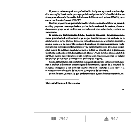
2942
947