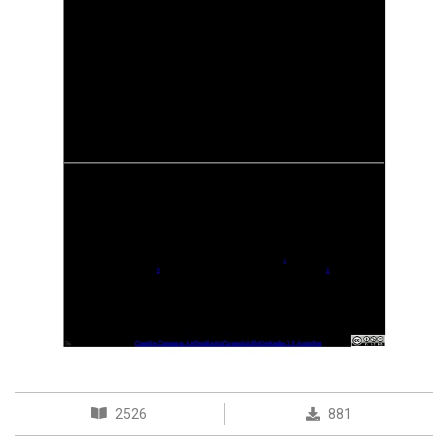
2526
881