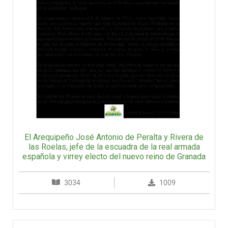
El Arequipeño José Antonio de Peralta y Rivera de
las Roelas, jefe de la escuadra de la real armada
española y virrey electo del nuevo reino de Granada
3034
1009