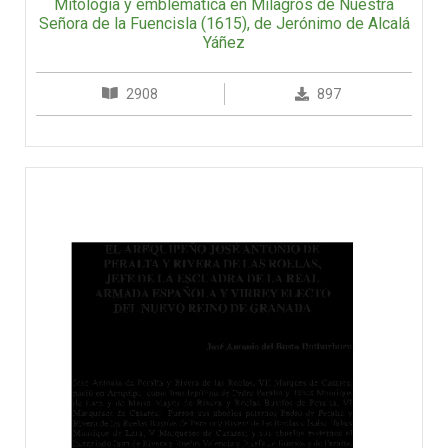
Mitología y emblemática en Milagros de Nuestra
Señora de la Fuencisla (1615), de Jerónimo de Alcalá
Yáñez
2908
897