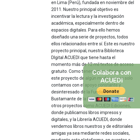
en Lima (Perú), fundada en noviembre del
2011. Nuestro principal objetivo es
incentivar la lectura y la investigación
académica, especialmente dentro de
espacios digitales. Para ello hemos
diseñado una serie de proyectos, todos
ellos relacionados entre sí. Este es nuestro
proyecto principal, nuestra Biblioteca
DIgital ACUEDI que tiene hasta el
momento más de 12 mil textos de acceso
gratuito. Como tenemos que financiar
Colabora con
este proyecto de algún modo, ya que solo
ACUEDI
contamos con el apoyo constante y
desinteresado de la Fundación M.J.
Bustamante de la Fuente, hemos creado
otros proyectos como ACUEDI Ediciones,
donde publicamos libros impresos y
digitales, y la Librería ACUEDI, donde
vendemos libros nuestros y de editoriales
amigas ya sea mediante redes sociales,
mediante esta plataforma, en eventos o