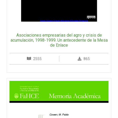
Asociaciones empresarias del agro y crisis de
acumulación, 1998-1999. Un antecedente de la Mesa
de Enlace
2555
865