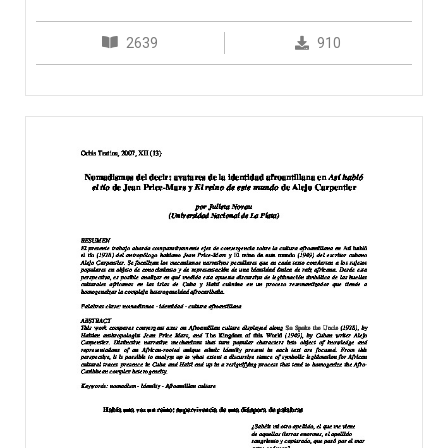
2639
910