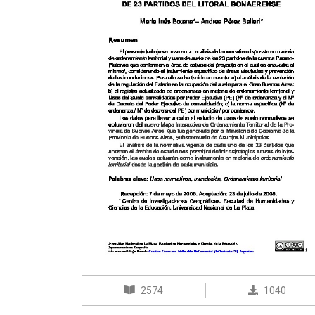
2574
1040