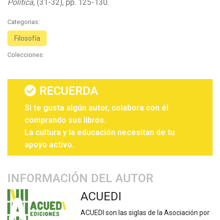
Política,
(31-32), pp. 125-130.
Categorias:
Filosofía
Colecciones:
RECUERDA
Si te gusta algún autor, colabora con él
comprando sus libros.
La cultura y la educación necesitan de tu
apoyo activo.
INFORMACIÓN DEL AUTOR
ACUEDI
ACUEDI son las siglas de la Asociación por