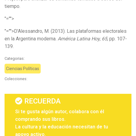
tiempo.
"="">
"="">D’Alessandro, M. (2013). Las plataformas electorales
en la Argentina moderna.
América Latina Hoy, 65
, pp. 107-
139.
Categorias:
Ciencias Políticas
Colecciones:
RECUERDA
Si te gusta algún autor, colabora con él
comprando sus libros.
La cultura y la educación necesitan de tu
apoyo activo.