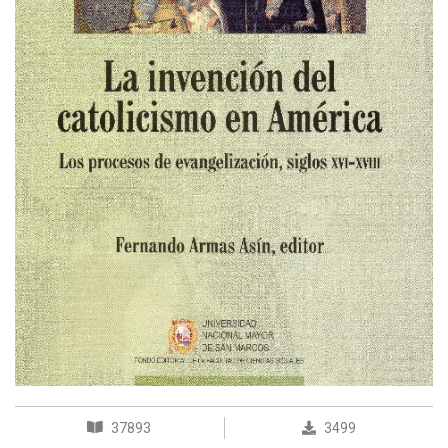
37893
3499