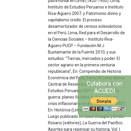
patrimonial en Lima (1820-1950). Lima,
Instituto de Estudios Peruanos e Instituto
Riva-Agüero 2007; y Patrimonio divino y
capitalismo criollo. El proceso
desamortizador de censos eclesiásticos
en el Perú. Lima, Red para el Desarrollo de
la Ciencias Sociales – Instituto Riva-
Agüero PUCP – Fundación M.J.
Bustamante de la Fuente 2010; y sus
estudios: “Tierras, mercados y poder. El
sector agrario en la primera centuria
republicana”, En: Compendio de Historia
Económica del Perú, Tomo IV. Lima: Banco
Colabora con
Central de Reserva del Perú e Instituto de
ACUEDI
Estudios Peruanos 2011 y “Financiar la
guerra: planes fiscales, lucha política y
crisis inflacionaria en el Perú (1879-1880)”,
En: Histórica (Lima) XXV-2 (2001) 49-97.
Luego publicado en José Chaupis y Emilio
Rosario (editores), La Guerra del Pacífico.
Aportes para repensar su historia, Vol. I.