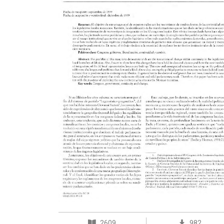
2609
982