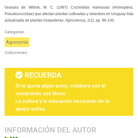
Granara de Willink, M. C. (1997) Cochinillas Harinosas (Homoptera,
Pseudococcidae) que afectan plantas cultivadas y silvestres en Uruguay lista
actualizada de plantas hospederas.
Agrociencia, 1(1),
pp. 96-100.
Categorias:
Agronomía
Colecciones:
RECUERDA
Si te gusta algún autor, colabora con él
comprando sus libros.
La cultura y la educación necesitan de tu
apoyo activo.
INFORMACIÓN DEL AUTOR