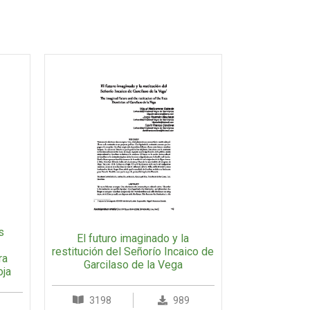
s
El futuro imaginado y la
restitución del Señorío Incaico de
ra
Garcilaso de la Vega
oja
3198
989