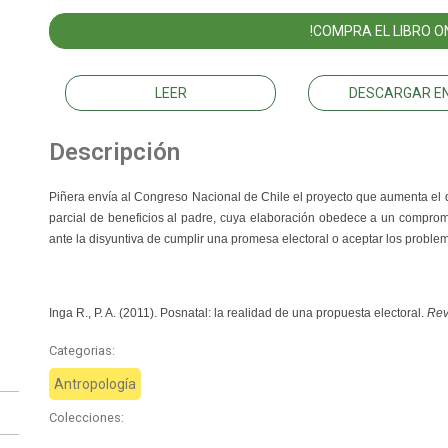
!COMPRA EL LIBRO ON
LEER
DESCARGAR EN
Descripción
Piñera envía al Congreso Nacional de Chile el proyecto que aumenta el
parcial de beneficios al padre, cuya elaboración obedece a un comprom
ante la disyuntiva de cumplir una promesa electoral o aceptar los probl
Inga R., P. A. (2011). Posnatal: la realidad de una propuesta electoral.
Rev
Categorias:
Antropología
Colecciones: