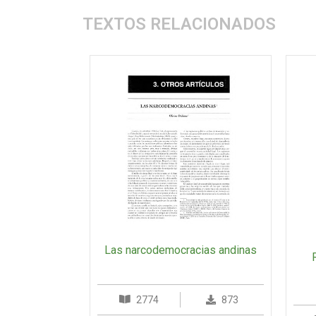
TEXTOS RELACIONADOS
Las narcodemocracias andinas
2774
873