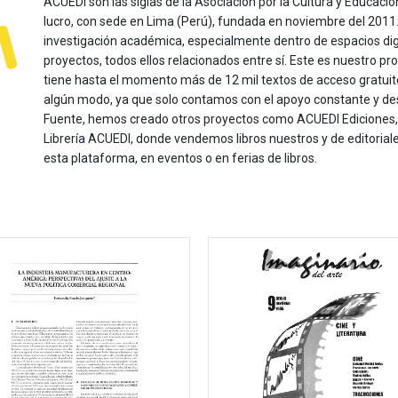
ACUEDI son las siglas de la Asociación por la Cultura y Educación
lucro, con sede en Lima (Perú), fundada en noviembre del 2011. Nu
investigación académica, especialmente dentro de espacios dig
proyectos, todos ellos relacionados entre sí. Este es nuestro pro
tiene hasta el momento más de 12 mil textos de acceso gratui
algún modo, ya que solo contamos con el apoyo constante y de
Fuente, hemos creado otros proyectos como ACUEDI Ediciones, d
Librería ACUEDI, donde vendemos libros nuestros y de editoria
esta plataforma, en eventos o en ferias de libros.