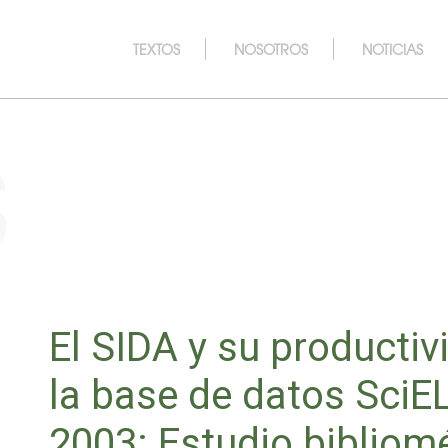
TEXTOS
NOSOTROS
NOTICIAS
s
El SIDA y su productiv
la base de datos SciE
2003: Estudio bibliom