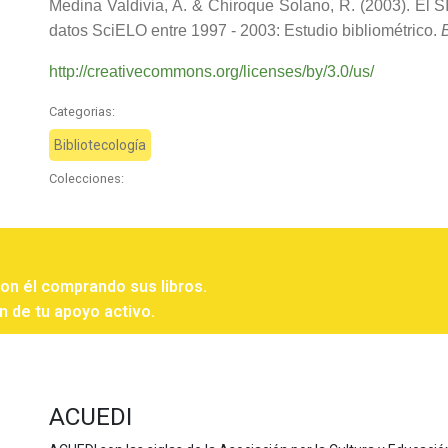
Medina Valdivia, A. & Chiroque Solano, R. (2003). El SI
datos SciELO entre 1997 - 2003: Estudio bibliométrico.
B
http://creativecommons.org/licenses/by/3.0/us/
Categorias:
Bibliotecología
Colecciones:
con él comprando sus libros.
n de tu apoyo activo.
ACUEDI