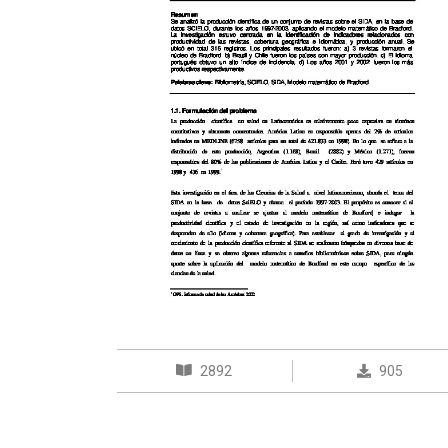
2892
905