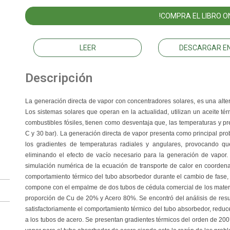
!COMPRA EL LIBRO ON
LEER
DESCARGAR EN
Descripción
La generación directa de vapor con concentradores solares, es una altern
Los sistemas solares que operan en la actualidad, utilizan un aceite té
combustibles fósiles, tienen como desventaja que, las temperaturas y 
C y 30 bar). La generación directa de vapor presenta como principal prob
los gradientes de temperaturas radiales y angulares, provocando que
eliminando el efecto de vacío necesario para la generación de vapor. 
simulación numérica de la ecuación de transporte de calor en coordenada
comportamiento térmico del tubo absorbedor durante el cambio de fase, 
compone con el empalme de dos tubos de cédula comercial de los mater
proporción de Cu de 20% y Acero 80%. Se encontró del análisis de resu
satisfactoriamente el comportamiento térmico del tubo absorbedor, redu
a los tubos de acero. Se presentan gradientes térmicos del orden de 200°