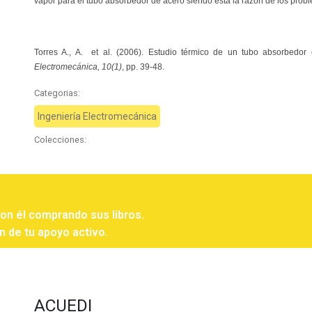
vapor para el tubo absorbedor de acero siendo esta la razón de los pro
Torres A., A.
et al.
(2006). Estudio térmico de un tubo absorbedor
Electromecánica, 10(1)
, pp. 39-48.
Categorias:
Ingeniería Electromecánica
Colecciones:
con él comprando sus libros.
n de tu apoyo activo.
ACUEDI