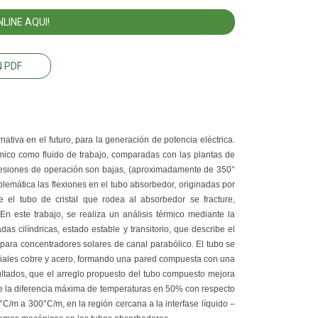
LINE AQUI!
 PDF
ativa en el futuro, para la generación de potencia eléctrica.
rmico como fluido de trabajo, comparadas con las plantas de
presiones de operación son bajas, (aproximadamente de 350°
lemática las flexiones en el tubo absorbedor, originadas por
 el tubo de cristal que rodea al absorbedor se fracture,
En este trabajo, se realiza un análisis térmico mediante la
s cilíndricas, estado estable y transitorio, que describe el
para concentradores solares de canal parabólico. El tubo se
iales cobre y acero, formando una pared compuesta con una
ltados, que el arreglo propuesto del tubo compuesto mejora
ce la diferencia máxima de temperaturas en 50% con respecto
C/m a 300°C/m, en la región cercana a la interfase líquido –