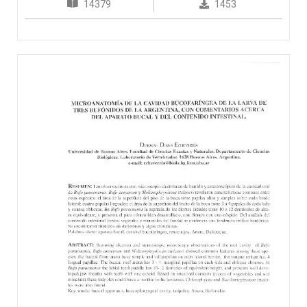
14379
1453