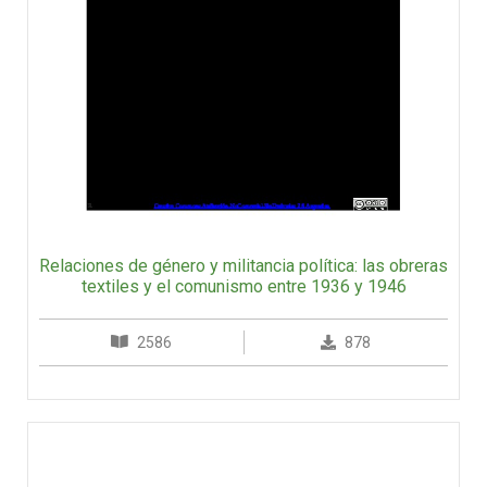
Relaciones de género y militancia política: las obreras
textiles y el comunismo entre 1936 y 1946
2586
878