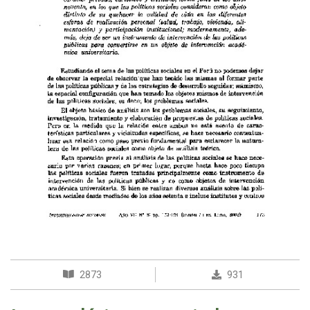
2873
931