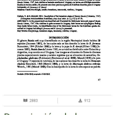
2883
912