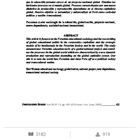
3182
919