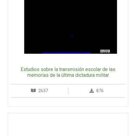
Estudios sobre la transmisión escolar de las
memorias de la última dictadura militar
2637
876