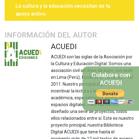
La cultura y la educación necesitan de tu
apoyo activo.
INFORMACIÓN DEL AUTOR
ACUEDI
ACUEDI son las siglas de la Asociación por
la Cultura y Educación Digital. Somos una
asociación civil sin fines de lucro, con sede
Colabora con
en Lima (Perú), fundada en noviembre del
ACUEDI
2011. Nuestro principal objetivo es
incentivar la lectura y la investigación
académica, especialmente dentro de
espacios digitales. Para ello hemos
diseñado una serie de proyectos, todos
ellos relacionados entre sí. Este es nuestro
proyecto principal, nuestra Biblioteca
DIgital ACUEDI que tiene hasta el
momento más de 12 mil textos de acceso