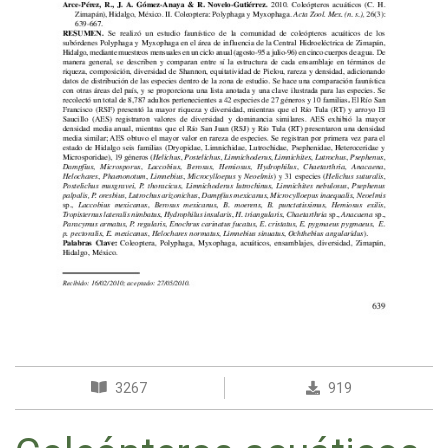
3267
919