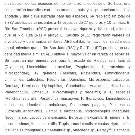
distribución de las especies dentro de la zona de estudio. Se hace una
comparación faunística con otras áreas del país, y se proporciona una lista
anotada y una clave ilustrada para las especies. Se recolectó un total de
8,787 adultos pertenecientes a 42 especies de 27 géneros y 10 familias. El
Río San Francisco (RSF) presentó la mayor riqueza y diversidad, mientras
que el Río Tula (RT) y arroyo El Saucillo (AES) registraron valores de
diversidad y dominancia similares. AES exhibió la mayor densidad media
anual, mientras que el Río San Juan (RSJ) y Río Tula (RT) presentaron una
densidad media similar; AES obtuvo el mayor valor en rareza de especies.
Se registran por primera vez para el estado de Hidalgo seis familias
(Dryopidae, Limnichidae, Lutrochidae, Psephenidae, Heteroceridae y
Microsporidae), 19 géneros (Helichus, Postelichus, Limnichoderus,
Limnichites, Lutrochus, Psephenus, Dampfius, Microsporus, Laccobius,
Berosus, Hemiosus, Hydrophilus, Chaetarthria, Anacaena, Helochares,
Phaenonotum, Limnebius, Microcylloepus y Neoelmis) y 31 especies
(Helichus suturalis, Postelichus musgravei, P. thoracicus, Limnichoderus
lutrochinus, Limnichites nebulosus, Psephenus palpalis, P. oresbius,
Lutrochus arizonichus, Dampfius mexicanus, Microcylloepus inaequalis,
Neoelmis sp., Laccobius mexicanus, Berosus mexicanus, B. moerens, B.
punctatissimus, Hemiosus exilis, Tropisternus lateralis nimbatus, Hydrophilus
insularis, H. triangularis, Chaetarthria sp., Anacaena sp., Paracymus armatus,