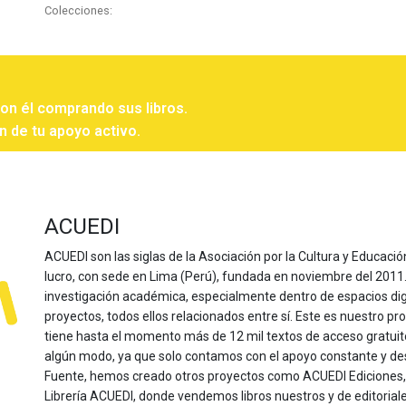
Colecciones:
con él comprando sus libros.
n de tu apoyo activo.
ACUEDI
ACUEDI son las siglas de la Asociación por la Cultura y Educación
lucro, con sede en Lima (Perú), fundada en noviembre del 2011. Nu
investigación académica, especialmente dentro de espacios dig
proyectos, todos ellos relacionados entre sí. Este es nuestro pro
tiene hasta el momento más de 12 mil textos de acceso gratui
algún modo, ya que solo contamos con el apoyo constante y de
Fuente, hemos creado otros proyectos como ACUEDI Ediciones, d
Librería ACUEDI, donde vendemos libros nuestros y de editoria