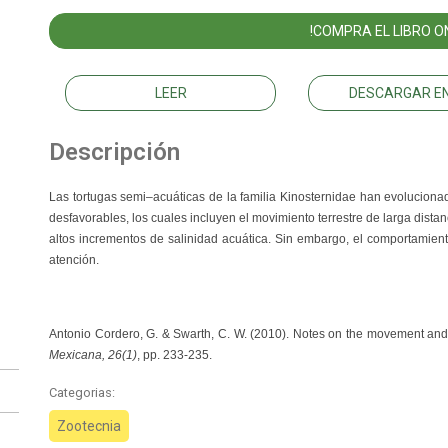
!COMPRA EL LIBRO ON
LEER
DESCARGAR EN
Descripción
Las tortugas semi–acuáticas de la familia Kinosternidae han evolucion
desfavorables, los cuales incluyen el movimiento terrestre de larga dista
altos incrementos de salinidad acuática. Sin embargo, el comportamien
atención.
Antonio Cordero, G. & Swarth, C. W. (2010).
Notes on the movement and a
Mexicana, 26(1)
, pp. 233-235.
Categorias:
Zootecnia