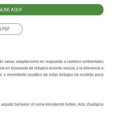
LINE AQUI!
 PDF
ado varias adaptaciones en respuesta a cambios ambientales
ncia en búsqueda de refugios durante sequía, y la tolerancia a
to y movimiento acuático de estas tortugas ha recibido poca
quatic behavior of some kinosternid turtles.
Acta Zoológica