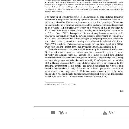
2695
931