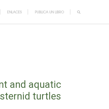
ENLACES
PUBLICA UN LIBRO
t and aquatic
ternid turtles