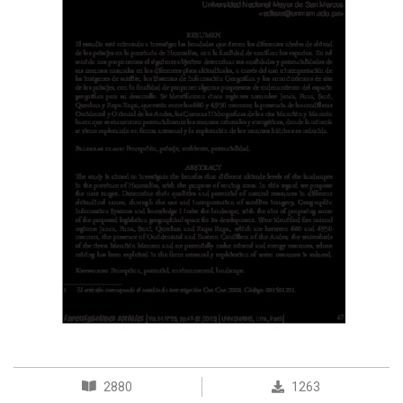
2880
1263