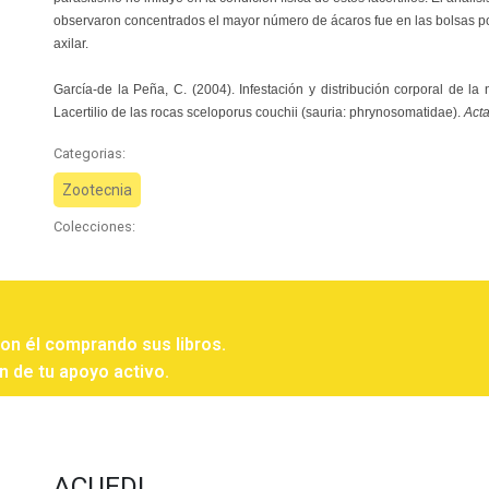
observaron concentrados el mayor número de ácaros fue en las bolsas pos
axilar.
García-de la Peña, C. (2004). Infestación y distribución corporal de la 
Lacertilio de las rocas sceloporus couchii (sauria: phrynosomatidae).
Acta
Categorias:
Zootecnia
Colecciones:
con él comprando sus libros.
n de tu apoyo activo.
ACUEDI