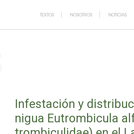
TEXTOS
NOSOTROS
NOTICIAS
s
Infestación y distribuc
nigua Eutrombicula alf
trombiculidae) en el La