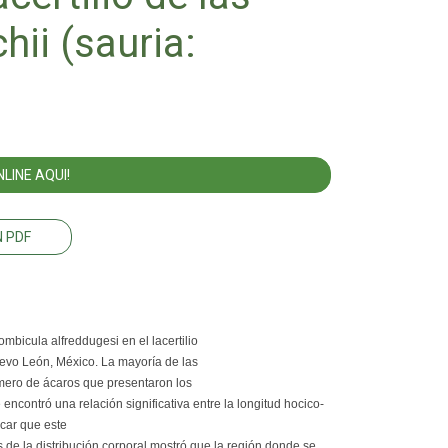
ii (sauria:
LINE AQUI!
 PDF
ombicula alfreddugesi en el lacertilio
uevo León, México. La mayoría de las
úmero de ácaros que presentaron los
ncontró una relación significativa entre la longitud hocico-
icar que este
sis de la distribución corporal mostró que la región donde se