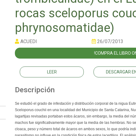
rocas sceloporus couch
phrynosomatidae)
ACUEDI
26/07/2013
!COMPRA EL LIBRO ON
LEER
DESCARGAR EN
Descripción
Se estudió el grado de infestación y distribución corporal de la nigua Eutr
Sceloporus couchii en una localidad del Municipio de Santa Catarina, N
lagartijas revisadas portaban estos ácaros, sin embargo, la media del n
machos fue significativamente mayor que la media de las hembras. No se e
cloaca, peso y número total de ácaros en ambos sexos, lo que podría ind
parasitismo no influye en la condición física de estos lacertilios. El análi