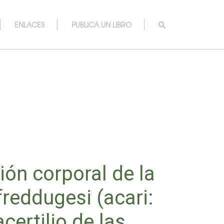
ENLACES
PUBLICA UN LIBRO
ión corporal de la
reddugesi (acari:
certilio de las