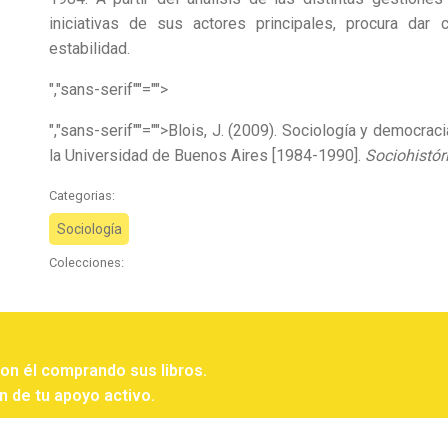
iniciativas de sus actores principales, procura dar
estabilidad.
","sans-serif""="">
","sans-serif""="">Blois, J. (2009). Sociología y democrac
la Universidad de Buenos Aires [1984-1990].
Sociohistór
Categorias:
Sociología
Colecciones:
con él comprando sus libros.
n de tu apoyo activo.