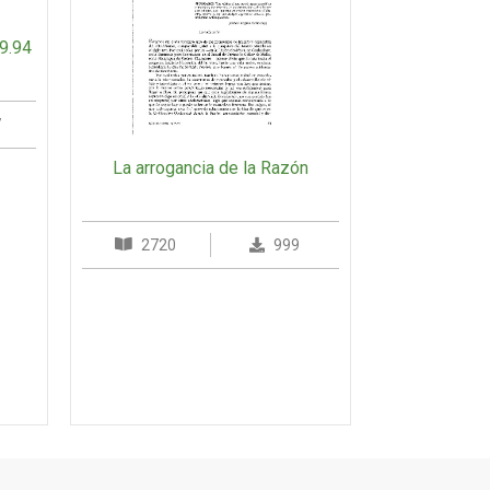
9.94
7
La arrogancia de la Razón
2720
999