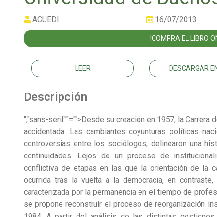
ACUEDI
16/07/2013
!COMPRA EL LIBRO ON
LEER
DESCARGAR EN
Descripción
","sans-serif""="">Desde su creación en 1957, la Carrera 
accidentada. Las cambiantes coyunturas políticas nac
controversias entre los sociólogos, delinearon una hist
continuidades. Lejos de un proceso de institucional
conflictiva de etapas en las que la orientación de la c
ocurrida tras la vuelta a la democracia, en contraste,
caracterizada por la permanencia en el tiempo de profeso
se propone reconstruir el proceso de reorganización insti
1984. A partir del análisis de las distintas gestione