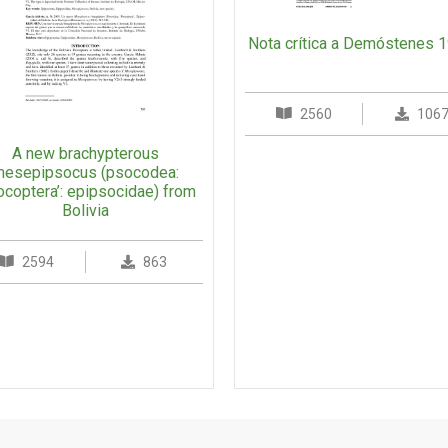
Nota crítica a Demóstenes 1
2560
106
A new brachypterous
esepipsocus (psocodea:
ocoptera’: epipsocidae) from
Bolivia
2594
863