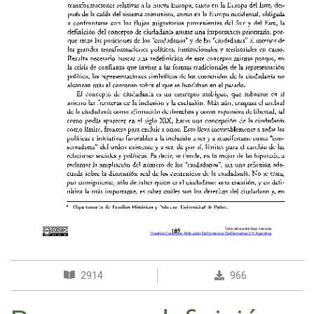
2914
966