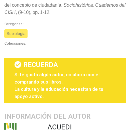
del concepto de ciudadanía.
Sociohistórica. Cuadernos del
CISH
, (9-10), pp. 1-12.
Categorias:
Sociología
Colecciones:
RECUERDA
Si te gusta algún autor, colabora con él
comprando sus libros.
La cultura y la educación necesitan de tu
apoyo activo.
INFORMACIÓN DEL AUTOR
ACUEDI