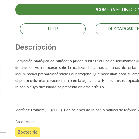
!COMPRA EL LIBRO ON
LEER
DESCARGAR EN
Descripción
La fijación biológica de nitrógeno puede sustituir e! uso de fertilizantes q
de! suelo, Este proceso sólo lo realizan bacterias, algunas de éstas 
leguminosas proporcionándoles el nitrógeno Que necesitan para su crecim
el poder utilizarlas eficientemente en la agricultura. En los países tropi
rhizobia cuya diversidad se presenta en este artículo.
Martínez-Romero, E. (2001). Poblaciones de rhizobia nativas de México.
Categorias:
Zootecnia