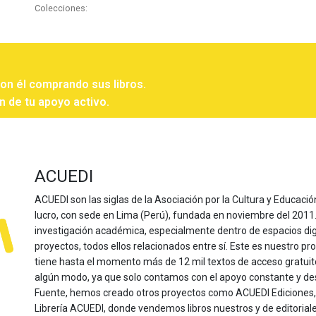
Colecciones:
con él comprando sus libros.
n de tu apoyo activo.
ACUEDI
ACUEDI son las siglas de la Asociación por la Cultura y Educación
lucro, con sede en Lima (Perú), fundada en noviembre del 2011. Nu
investigación académica, especialmente dentro de espacios dig
proyectos, todos ellos relacionados entre sí. Este es nuestro pro
tiene hasta el momento más de 12 mil textos de acceso gratui
algún modo, ya que solo contamos con el apoyo constante y de
Fuente, hemos creado otros proyectos como ACUEDI Ediciones, d
Librería ACUEDI, donde vendemos libros nuestros y de editoria