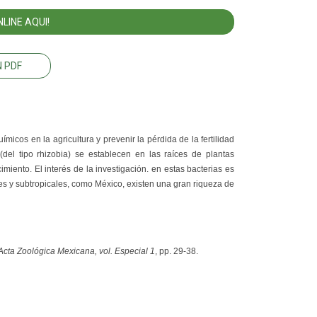
LINE AQUI!
 PDF
uímicos en la agricultura y prevenir la pérdida de la fertilidad
(del tipo rhizobia) se establecen en las raíces de plantas
iento. El interés de la investigación. en estas bacterias es
cales y subtropicales, como México, existen una gran riqueza de
Acta Zoológica Mexicana, vol. Especial 1
, pp. 29-38.