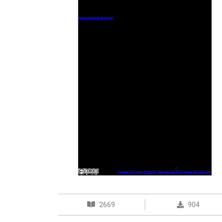
2669
904