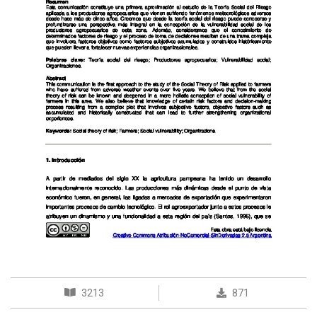
3213
871