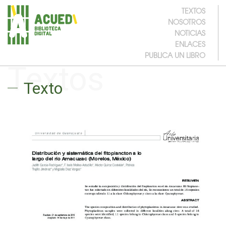
TEXTOS
NOSOTROS
NOTICIAS
ENLACES
PUBLICA UN LIBRO
Textos
Texto