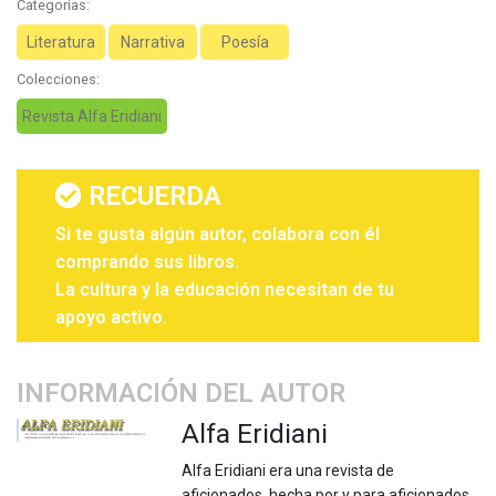
Categorias:
Literatura
Narrativa
Poesía
Colecciones:
Revista Alfa Eridiani
RECUERDA
Si te gusta algún autor, colabora con él
comprando sus libros.
La cultura y la educación necesitan de tu
apoyo activo.
INFORMACIÓN DEL AUTOR
Alfa Eridiani
Alfa Eridiani era una revista de
aficionados, hecha por y para aficionados