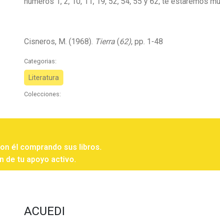
números 1, 2, 10, 11, 19, 52, 54, 55 y 62, te estaremos m
Cisneros, M. (1968).
Tierra
(
62)
, pp. 1-48
Categorias:
Literatura
Colecciones:
con él comprando sus libros.
n de tu apoyo activo.
ACUEDI